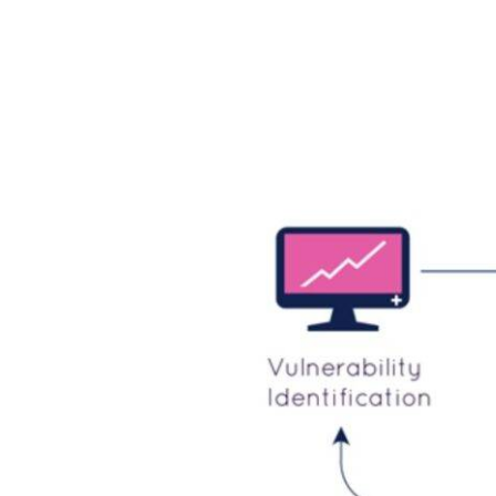
การ
ทำ
VA
(Vulnerability
Assessment)
คือ
กระบวนการ
ที่
ใช้
ใน
การ
ตรวจ
สอบ
และ