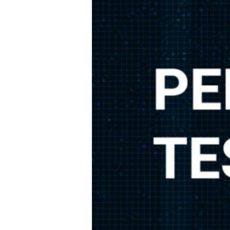
test
(หรือ
Penetration
Test)
คือ
กระบวนการ
ทดสอบ
ความ
ปลอดภัย
ของ
ระบบ
คอมพิวเตอร์
หรือ
เครือ
ข่าย