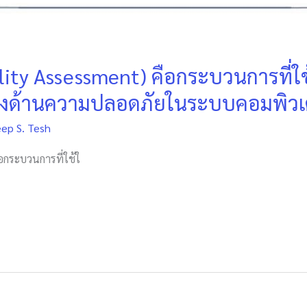
lity Assessment) คือกระบวนการที
ทางด้านความปลอดภัยในระบบคอมพิวเ
eep S. Tesh
อกระบวนการที่ใช้ใ