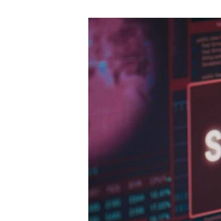
เปิด
สถิติ
ภัย
ไซเบอร์
ไทย
ถูก
คุกคาม
“551
เหตุการณ์”
ใน
รอบ
ปี
หน่วย
งานการ