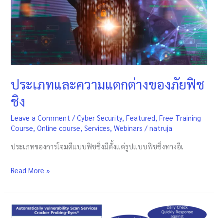
ต่าง
ของ
ภัย
ฟิช
ชิง
ประเภทและความแตกต่างของภัยฟิช
ชิง
Leave a Comment
/
Cyber Security
,
Featured
,
Free Training
Course
,
Online course
,
Services
,
Webinars
/
natruja
ประเภทของการโจมตีแบบฟิชชิ่งมีตั้งแต่รูปแบบฟิชชิ่งทางอีเ
Read More »
Cracker