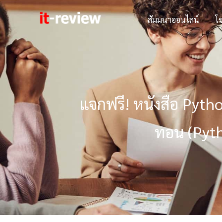
Skip
สัมมนาออนไลน์
โซ
to
content
แจกฟรี! หนังสือ Pyth
ทอน (Pytho