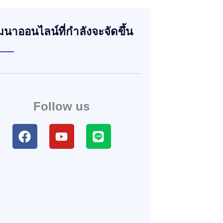
มนาออนไลน์ที่กำลังจะจัดขึ้น
Follow us
F
Y
L
a
o
i
c
u
n
e
t
e
b
u
o
b
o
e
k