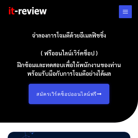
Skip
to
content
จำลองการโจมตีด้วยอีเมลฟิชชิ่ง
( ฟรีออนไลน์เวิร์คช็อป )
ฝึกซ้อมและทดสอบเพื่อให้พนักงานของท่าน
พร้อมรับมือกับการโจมตีอย่างได้ผล
สมัครเวิร์คช็อปออนไลน์ฟรี