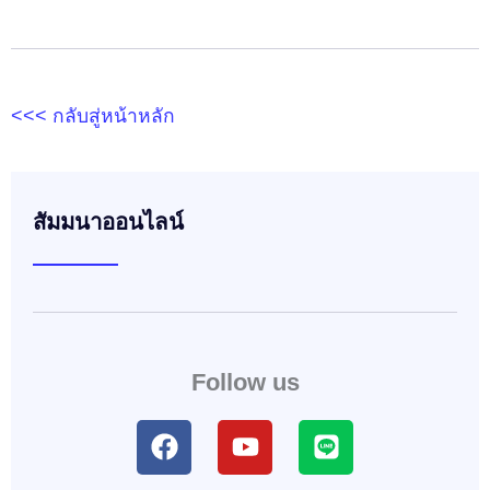
<<< กลับสู่หน้าหลัก
สัมมนาออนไลน์
Follow us
F
Y
L
a
o
i
c
u
n