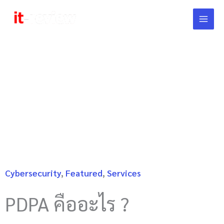
Skip
to
content
สรุป PDPA คืออะไร ฉบับ
เข้าใจง่าย พร้อมแนะแนว
Cybersecurity
,
Featured
,
Services
PDPA คืออะไร ?