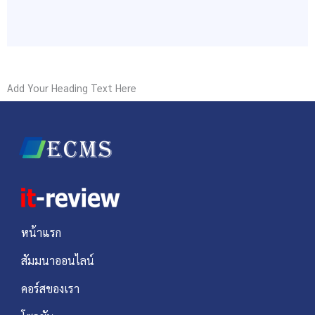
e
t
e
b
u
o
b
o
e
k
Add Your Heading Text Here
หน้าแรก
สัมมนาออนไลน์
คอร์สของเรา