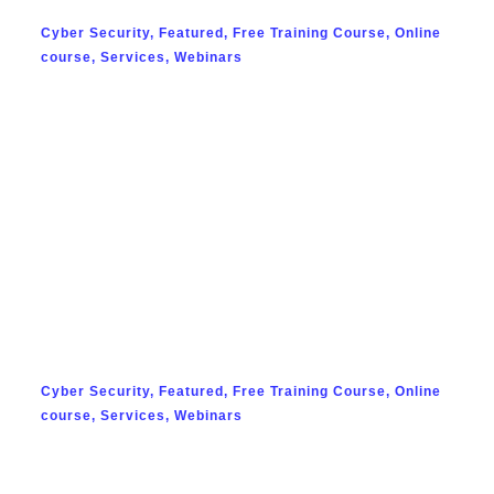
Cyber Security
,
Featured
,
Free Training Course
,
Online
course
,
Services
,
Webinars
Cracker Probing Eyes
พฤษภาคม 2, 2024
Cyber Security
,
Featured
,
Free Training Course
,
Online
course
,
Services
,
Webinars
“What is Phishing Email”